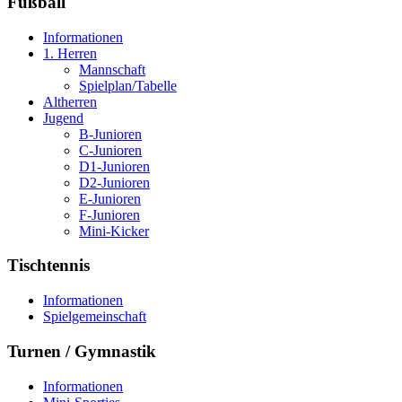
Fußball
Informationen
1. Herren
Mannschaft
Spielplan/Tabelle
Altherren
Jugend
B-Junioren
C-Junioren
D1-Junioren
D2-Junioren
E-Junioren
F-Junioren
Mini-Kicker
Tischtennis
Informationen
Spielgemeinschaft
Turnen / Gymnastik
Informationen